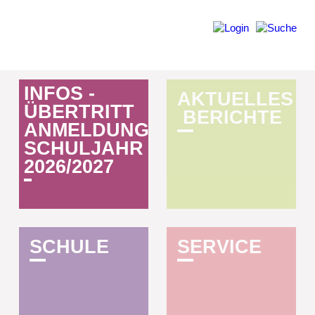
INFOS ­
AKTUELLES
ÜBERTRITT
­ BERICHTE
ANMELDUNG
SCHULJAHR
2026/2027
S­C­H­U­L­E
S­E­R­V­I­C­E­­