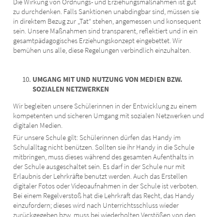
Die Wirkung von Ordnungs- und Erziehungsmaßnahmen ist gut
zu durchdenken. Falls Sanktionen unabdingbar sind, müssen sie
in direktem Bezug zur „Tat“ stehen, angemessen und konsequent
sein. Unsere Maßnahmen sind transparent, reflektiert und in ein
gesamtpädagogisches Erziehungskonzept eingebettet. Wir
bemühen uns alle, diese Regelungen verbindlich einzuhalten.
UMGANG MIT UND NUTZUNG VON MEDIEN BZW.
SOZIALEN NETZWERKEN
Wir begleiten unsere Schülerinnen in der Entwicklung zu einem
kompetenten und sicheren Umgang mit sozialen Netzwerken und
digitalen Medien.
Für unsere Schule gilt: Schülerinnen dürfen das Handy im
Schulalltag nicht benützen. Sollten sie ihr Handy in die Schule
mitbringen, muss dieses während des gesamten Aufenthalts in
der Schule ausgeschaltet sein. Es darf in der Schule nur mit
Erlaubnis der Lehrkräfte benutzt werden. Auch das Erstellen
digitaler Fotos oder Videoaufnahmen in der Schule ist verboten.
Bei einem Regelverstoß hat die Lehrkraft das Recht, das Handy
einzufordern; dieses wird nach Unterrichtsschluss wieder
zurückgegeben bzw. muss bei wiederholten Verstößen von den