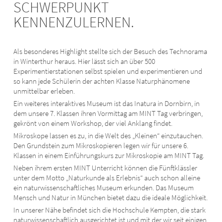
SCHWERPUNKT
KENNENZULERNEN.
Als besonderes Highlight stellte sich der Besuch des Technorama
in Winterthur heraus. Hier lässt sich an über 500
Experimentierstationen selbst spielen und experimentieren und
so kann jede Schülerin der achten Klasse Naturphänomene
unmittelbar erleben.
Ein weiteres interaktives Museum ist das Inatura in Dornbirn, in
dem unsere 7. Klassen ihren Vormittag am MINT Tag verbringen,
gekrönt von einem Workshop, der viel Anklang findet.
Mikroskope lassen es zu, in die Welt des „Kleinen“ einzutauchen.
Den Grundstein zum Mikroskopieren legen wir für unsere 6.
Klassen in einem Einführungskurs zur Mikroskopie am MINT Tag.
Neben ihrem ersten MINT Unterricht können die Fünftklässler
unter dem Motto „Naturkunde als Erlebnis“ auch schon alleine
ein naturwissenschaftliches Museum erkunden. Das Museum
Mensch und Natur in München bietet dazu die ideale Möglichkeit.
In unserer Nähe befindet sich die Hochschule Kempten, die stark
naturwissenschaftlich ausgerichtet ist und mit der wir seit einigen